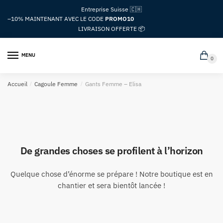
Passer
Aller
Entreprise Suisse 🇨🇭
à
au
–10%
MAINTENANT AVEC LE CODE
PROMO10
la
contenu
LIVRAISON OFFERTE 📦
navigation
MENU
0
Accueil
/
Cagoule Femme
/
Gants Femme – Elisa
De grandes choses se profilent à l’horizon
Quelque chose d’énorme se prépare ! Notre boutique est en
chantier et sera bientôt lancée !