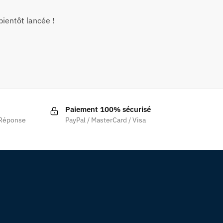
ientôt lancée !
Paiement 100% sécurisé
 Réponse
PayPal / MasterCard / Visa