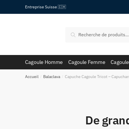
Passer
Aller
Entreprise Suisse 🇨🇭
à
au
la
contenu
navigation
Recherche
Recherche
pour :
Cagoule Homme
Cagoule Femme
Cagoule
Accueil
Balaclava
Capuche Cagoule Tricot – Capucha
/
/
De grand