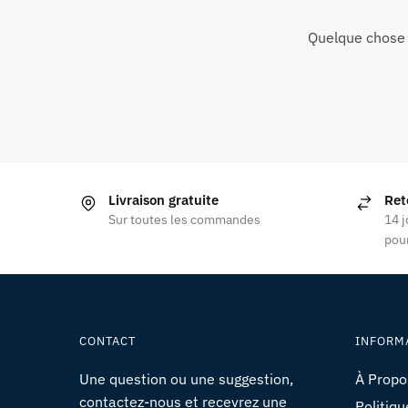
Quelque chose 
Livraison gratuite
Ret
Sur toutes les commandes
14 j
pour
CONTACT
INFORM
Une question ou une suggestion,
À Propo
contactez-nous et recevrez une
Politiqu