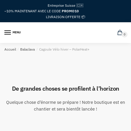
Passer
Aller
Entreprise Suisse 🇨🇭
à
au
–10%
MAINTENANT AVEC LE CODE
PROMO10
la
contenu
LIVRAISON OFFERTE 📦
navigation
MENU
0
Accueil
/
Balaclava
/
Cagoule Vélo hiver – PolarHeat+
De grandes choses se profilent à l’horizon
Quelque chose d’énorme se prépare ! Notre boutique est en
chantier et sera bientôt lancée !