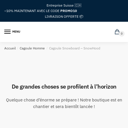
Passer
Aller
Entreprise Suisse 🇨🇭
à
au
–10%
MAINTENANT AVEC LE CODE
PROMO10
la
contenu
LIVRAISON OFFERTE 📦
navigation
MENU
0
Accueil
/
Cagoule Homme
/
Cagoule Snowboard – SnowHood
De grandes choses se profilent à l’horizon
Quelque chose d’énorme se prépare ! Notre boutique est en
chantier et sera bientôt lancée !