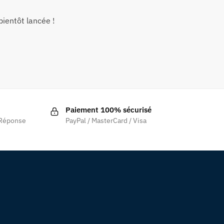
ientôt lancée !
Paiement 100% sécurisé
 Réponse
PayPal / MasterCard / Visa