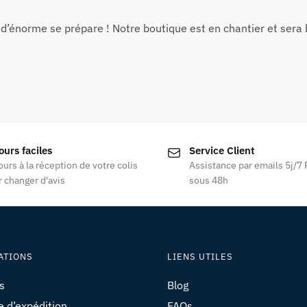
d’énorme se prépare ! Notre boutique est en chantier et sera b
ours faciles
Service Client
ours à la réception de votre colis
Assistance par emails 5j/7
 changer d'avis
sous 48h
ATIONS
LIENS UTILES
s
Blog
e d’expédition
FAQs