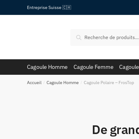
Passer
Aller
Entreprise Suisse 🇨🇭
à
au
la
contenu
navigation
Recherche
Recherche
pour :
Cagoule Homme
Cagoule Femme
Cagoule
Accueil
Cagoule Homme
Cagoule Polaire – FrosTop
/
/
De grand