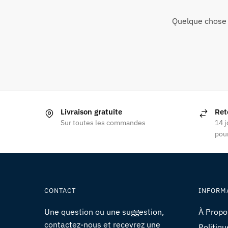
Quelque chose 
Livraison gratuite
Ret
Sur toutes les commandes
14 j
pour
CONTACT
INFORM
Une question ou une suggestion,
À Propo
contactez-nous et recevrez une
Politiqu