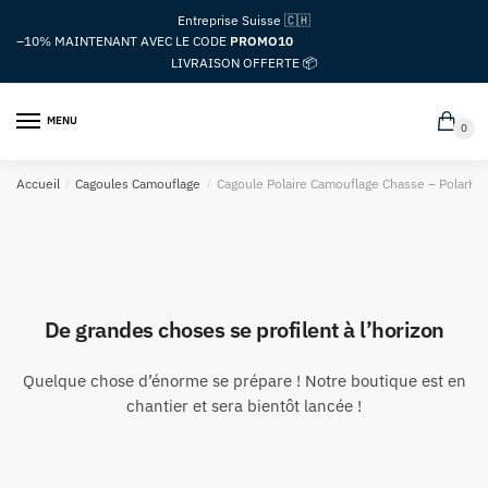
Passer
Aller
Entreprise Suisse 🇨🇭
à
au
–10%
MAINTENANT AVEC LE CODE
PROMO10
la
contenu
LIVRAISON OFFERTE 📦
navigation
MENU
0
Accueil
/
Cagoules Camouflage
/
Cagoule Polaire Camouflage Chasse – PolarHe
De grandes choses se profilent à l’horizon
Quelque chose d’énorme se prépare ! Notre boutique est en
chantier et sera bientôt lancée !