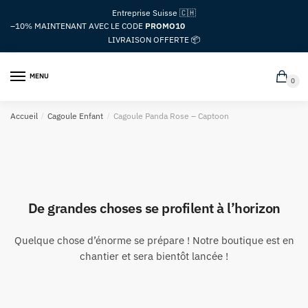
Passer
Aller
Entreprise Suisse 🇨🇭
à
au
–10%
MAINTENANT AVEC LE CODE
PROMO10
la
contenu
LIVRAISON OFFERTE 📦
navigation
MENU
0
Accueil
/
Cagoule Enfant
/
Cagoule Panda Rose – Captoon
De grandes choses se profilent à l’horizon
Quelque chose d’énorme se prépare ! Notre boutique est en
chantier et sera bientôt lancée !