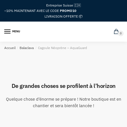
Passer
Aller
Entreprise Suisse 🇨🇭
à
au
–10%
MAINTENANT AVEC LE CODE
PROMO10
la
contenu
LIVRAISON OFFERTE 📦
navigation
MENU
0
Accueil
/
Balaclava
/
Cagoule Néoprène – AquaGuard
De grandes choses se profilent à l’horizon
Quelque chose d’énorme se prépare ! Notre boutique est en
chantier et sera bientôt lancée !