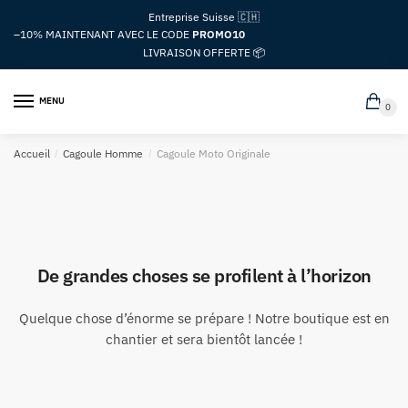
Passer
Aller
Entreprise Suisse 🇨🇭
à
au
–10%
MAINTENANT AVEC LE CODE
PROMO10
la
contenu
LIVRAISON OFFERTE 📦
navigation
MENU
0
Accueil
/
Cagoule Homme
/
Cagoule Moto Originale
De grandes choses se profilent à l’horizon
Quelque chose d’énorme se prépare ! Notre boutique est en
chantier et sera bientôt lancée !