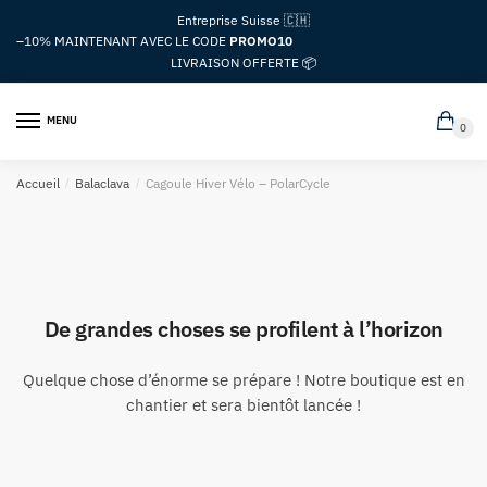
Passer
Aller
Entreprise Suisse 🇨🇭
à
au
–10%
MAINTENANT AVEC LE CODE
PROMO10
la
contenu
LIVRAISON OFFERTE 📦
navigation
MENU
0
Accueil
/
Balaclava
/
Cagoule Hiver Vélo – PolarCycle
De grandes choses se profilent à l’horizon
Quelque chose d’énorme se prépare ! Notre boutique est en
chantier et sera bientôt lancée !