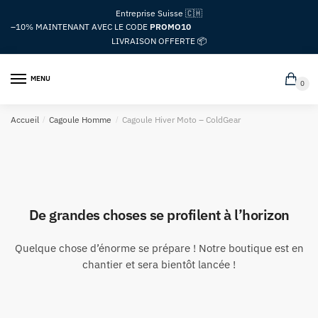
Passer
Aller
Entreprise Suisse 🇨🇭
à
au
–10%
MAINTENANT AVEC LE CODE
PROMO10
la
contenu
LIVRAISON OFFERTE 📦
navigation
MENU
0
Accueil
/
Cagoule Homme
/
Cagoule Hiver Moto – ColdGear
De grandes choses se profilent à l’horizon
Quelque chose d’énorme se prépare ! Notre boutique est en
chantier et sera bientôt lancée !