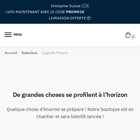
Passer
Aller
Entreprise Suisse 🇨🇭
à
au
–10%
MAINTENANT AVEC LE CODE
PROMO10
la
contenu
LIVRAISON OFFERTE 📦
navigation
MENU
0
Accueil
/
Balaclava
/
Cagoule Fleece
De grandes choses se profilent à l’horizon
Quelque chose d’énorme se prépare ! Notre boutique est en
chantier et sera bientôt lancée !