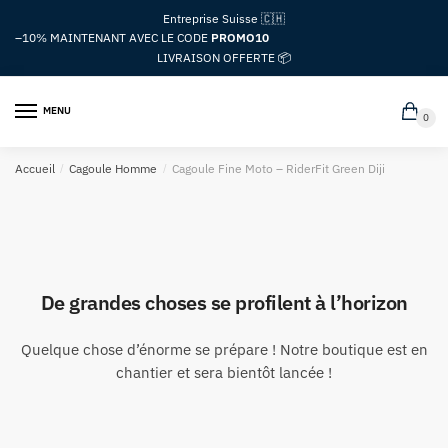
Passer
Aller
Entreprise Suisse 🇨🇭
à
au
–10%
MAINTENANT AVEC LE CODE
PROMO10
la
contenu
LIVRAISON OFFERTE 📦
navigation
MENU
0
Accueil
/
Cagoule Homme
/
Cagoule Fine Moto – RiderFit Green Diji
De grandes choses se profilent à l’horizon
Quelque chose d’énorme se prépare ! Notre boutique est en
chantier et sera bientôt lancée !