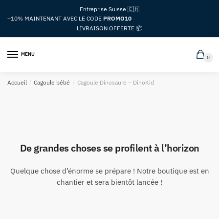
Passer
Aller
Entreprise Suisse 🇨🇭
à
au
–10%
MAINTENANT AVEC LE CODE
PROMO10
la
contenu
LIVRAISON OFFERTE 📦
navigation
MENU
0
Accueil
/
Cagoule bébé
/
Cagoule Dinosaure – DinoKid
De grandes choses se profilent à l’horizon
Quelque chose d’énorme se prépare ! Notre boutique est en
chantier et sera bientôt lancée !