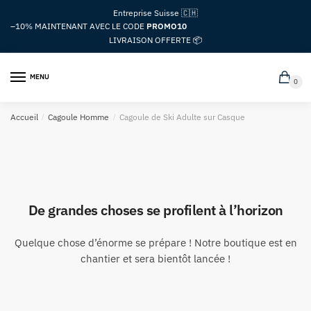
Passer
Aller
Entreprise Suisse 🇨🇭
à
au
–10%
MAINTENANT AVEC LE CODE
PROMO10
la
contenu
LIVRAISON OFFERTE 📦
navigation
MENU
0
Accueil
/
Cagoule Homme
/
Cagoule de Ski Adulte sur Casque
De grandes choses se profilent à l’horizon
Quelque chose d’énorme se prépare ! Notre boutique est en
chantier et sera bientôt lancée !