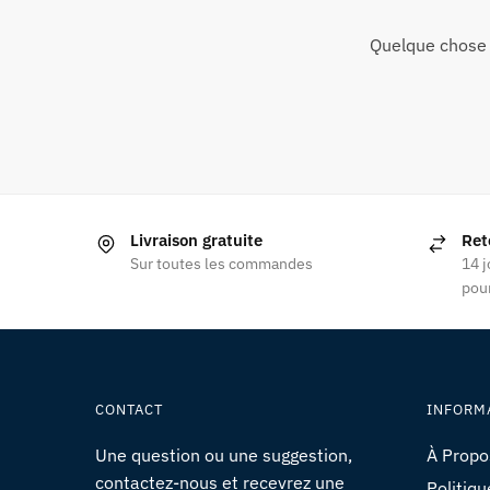
Quelque chose 
Livraison gratuite
Ret
Sur toutes les commandes
14 j
pour
CONTACT
INFORM
Une question ou une suggestion,
À Propo
contactez-nous et recevrez une
Politiqu