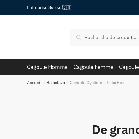
Passer
Aller
Entreprise Suisse 🇨🇭
à
au
la
contenu
navigation
Recherche
Recherche
pour :
Cagoule Homme
Cagoule Femme
Cagoule
Accueil
Balaclava
Cagoule Cycliste – PolarHeat
/
/
De grand