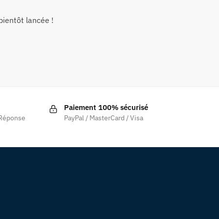
ientôt lancée !
Paiement 100% sécurisé
 Réponse
PayPal / MasterCard / Visa