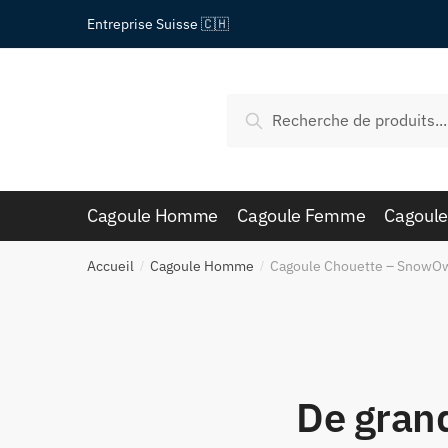
Passer
Aller
Entreprise Suisse 🇨🇭
à
au
la
contenu
navigation
Recherche
Recherche
pour :
Cagoule Homme
Cagoule Femme
Cagoule
Accueil
Cagoule Homme
Cagoule Chouette – SnowO
/
/
De grand