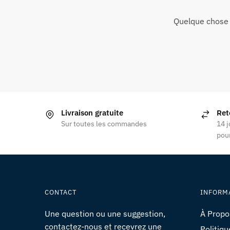
Quelque chose 
Livraison gratuite
Ret
Sur toutes les commandes
14 j
pour
CONTACT
INFORM
Une question ou une suggestion,
À Propo
contactez-nous et recevrez une
Politiqu