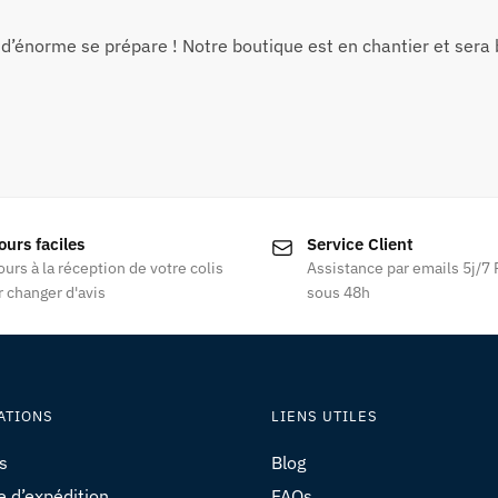
d’énorme se prépare ! Notre boutique est en chantier et sera b
ours faciles
Service Client
ours à la réception de votre colis
Assistance par emails 5j/7
 changer d'avis
sous 48h
ATIONS
LIENS UTILES
s
Blog
e d’expédition
FAQs