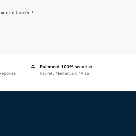
ientôt lancée !
Paiement 100% sécurisé
 Réponse
PayPal / MasterCard / Visa