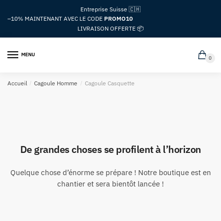
Passer
Aller
Entreprise Suisse 🇨🇭
à
au
–10%
MAINTENANT AVEC LE CODE
PROMO10
la
contenu
LIVRAISON OFFERTE 📦
navigation
MENU
0
Accueil
/
Cagoule Homme
/
Cagoule Casquette
De grandes choses se profilent à l’horizon
Quelque chose d’énorme se prépare ! Notre boutique est en
chantier et sera bientôt lancée !