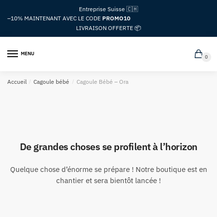
Passer
Aller
Entreprise Suisse 🇨🇭
à
au
–10%
MAINTENANT AVEC LE CODE
PROMO10
la
contenu
LIVRAISON OFFERTE 📦
navigation
MENU
0
Accueil
/
Cagoule bébé
/
Cagoule Bébé – Ora
De grandes choses se profilent à l’horizon
Quelque chose d’énorme se prépare ! Notre boutique est en
chantier et sera bientôt lancée !