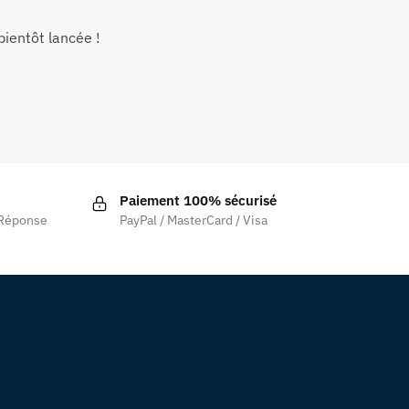
ientôt lancée !
Paiement 100% sécurisé
 Réponse
PayPal / MasterCard / Visa