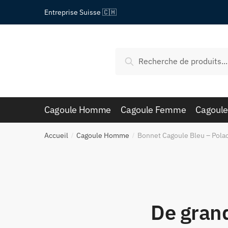
Passer
Aller
Entreprise Suisse 🇨🇭
à
au
la
contenu
navigation
Recherche
Recherche
pour :
Cagoule Homme
Cagoule Femme
Cagoule
Accueil
Cagoule Homme
Bonnet Cagoule Bleu – Pola
/
/
De grand