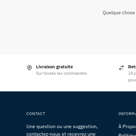
Quelque chose 
Livraison gratuite
Ret
Sur toutes les commandes
14 j
pour
CONTACT
INFORM
Une question ou une suggestion,
À Propo
contactez-nous et recevrez une
Politiqu