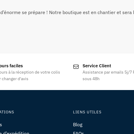
d’énorme se prépare ! Notre boutique est en chantier et sera b
ours faciles
Service Client
ours à la réception de votre colis
Assistance par emails 5j/7
 changer d'avis
sous 48h
ATIONS
LIENS UTILES
s
Blog
e d’expédition
FAQs