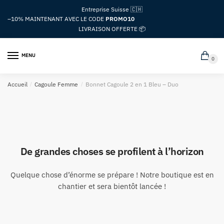
Passer
Aller
Entreprise Suisse 🇨🇭
à
au
–10%
MAINTENANT AVEC LE CODE
PROMO10
la
contenu
LIVRAISON OFFERTE 📦
navigation
MENU
0
Accueil
/
Cagoule Femme
/
Bonnet Cagoule 2 en 1 Bleu – Duo
De grandes choses se profilent à l’horizon
Quelque chose d’énorme se prépare ! Notre boutique est en
chantier et sera bientôt lancée !